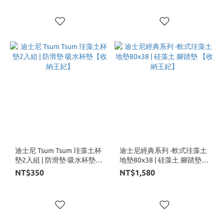
迪士尼 Tsum Tsum 珪藻土杯
迪士尼經典系列 -軟式珪藻土
墊2入組 | 防滑墊 吸水杯墊
地墊80x38 | 硅藻土 腳踏墊
【收納王妃】
【收納王妃】
NT$350
NT$1,580