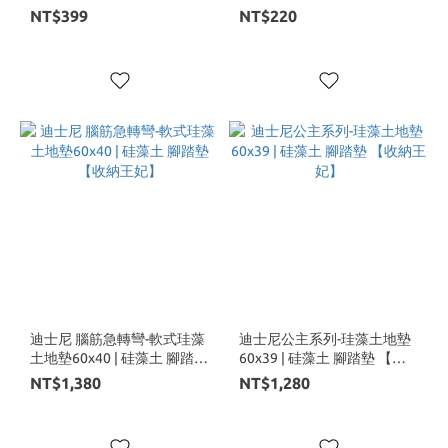
墊 瀝水墊【收納王妃】
NT$399
NT$220
迪士尼 腦筋急轉彎-軟式珪藻
迪士尼公主系列-珪藻土地墊
土地墊60x40 | 硅藻土 腳踏墊
60x39 | 硅藻土 腳踏墊 【收
【收納王妃】
納王妃】
NT$1,380
NT$1,280