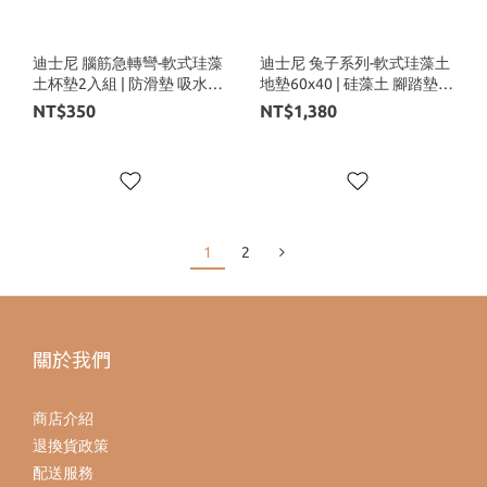
迪士尼 腦筋急轉彎-軟式珪藻
迪士尼 兔子系列-軟式珪藻土
土杯墊2入組 | 防滑墊 吸水杯
地墊60x40 | 硅藻土 腳踏墊
墊 【收納王妃】
【收納王妃】
NT$350
NT$1,380
1
2
關於我們
商店介紹
退換貨政策
配送服務