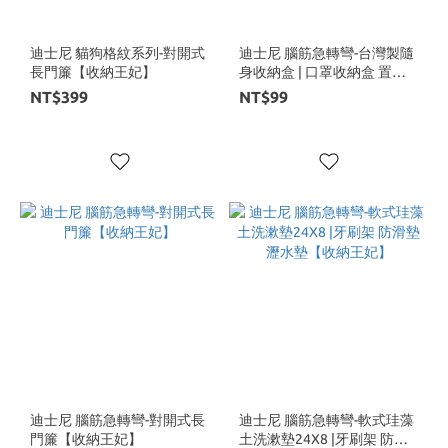
迪士尼 貓狗格紋系列-對開式
迪士尼 腦筋急轉彎-台灣製隨
長門簾【收納王妃】
身收納盒 | 口罩收納盒 置物
盒【收納王妃】
NT$399
NT$99
迪士尼 腦筋急轉彎-對開式長
迪士尼 腦筋急轉彎-軟式珪藻
門簾【收納王妃】
土洗漱墊24X8 |牙刷架 防滑