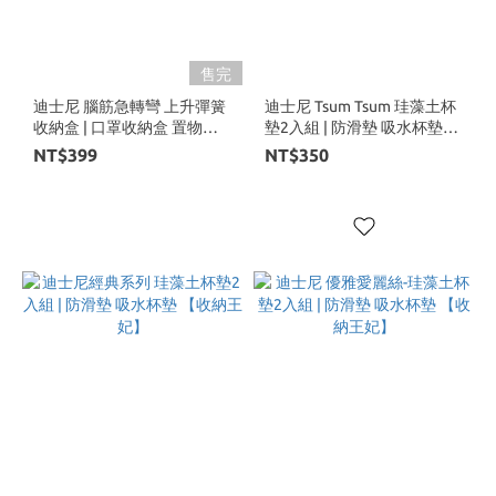
售完
迪士尼 腦筋急轉彎 上升彈簧
迪士尼 Tsum Tsum 珪藻土杯
收納盒 | 口罩收納盒 置物盒
墊2入組 | 防滑墊 吸水杯墊
【收納王妃】
【收納王妃】
NT$399
NT$350