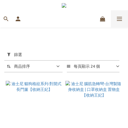
套
用
篩選
篩
選
商品排序
每頁顯示 24 個
(0/20)
價格
(NT$)
~