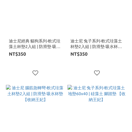
迪士尼經典 貓狗系列-軟式珪
迪士尼 兔子系列-軟式珪藻土
藻土杯墊2入組 | 防滑墊 吸水
杯墊2入組 | 防滑墊 吸水杯墊
杯墊 【收納王妃】
【收納王妃】
NT$350
NT$350