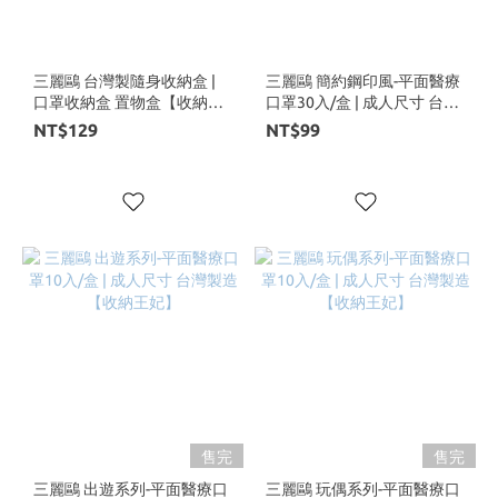
三麗鷗 台灣製隨身收納盒 |
三麗鷗 簡約鋼印風-平面醫療
口罩收納盒 置物盒【收納王
口罩30入/盒 | 成人尺寸 台灣
妃】
製造 【收納王妃】
NT$129
NT$99
售完
售完
三麗鷗 出遊系列-平面醫療口
三麗鷗 玩偶系列-平面醫療口