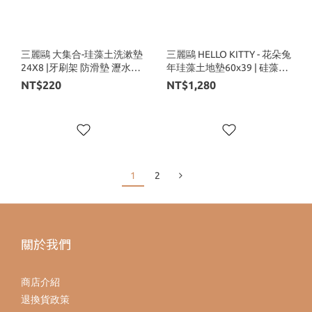
三麗鷗 大集合-珪藻土洗漱墊
三麗鷗 HELLO KITTY - 花朵兔
24X8 |牙刷架 防滑墊 瀝水墊
年珪藻土地墊60x39 | 硅藻土
【收納王妃】
腳踏墊 【收納王妃】
NT$220
NT$1,280
1
2
關於我們
商店介紹
退換貨政策