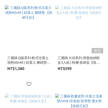
售完
三麗鷗 Q版系列-軟式珪藻土
三麗鷗 大頭系列-滑蓋收納鞋
地墊60x40 | 硅藻土 腳踏墊
盒3入組 | 鞋櫃 收納盒【收納
【收納王妃】
王妃】
NT$1,380
NT$599