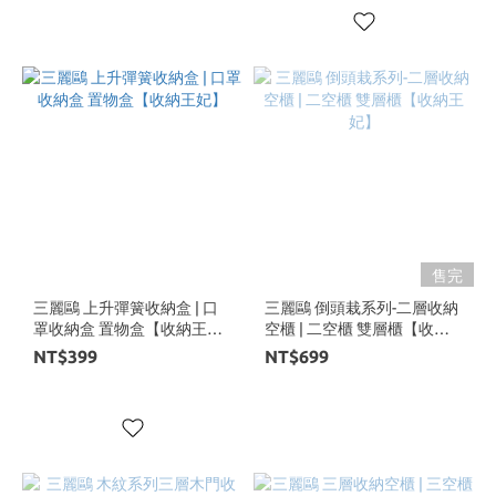
售完
三麗鷗 上升彈簧收納盒 | 口
三麗鷗 倒頭栽系列-二層收納
罩收納盒 置物盒【收納王
空櫃 | 二空櫃 雙層櫃【收納
妃】
王妃】
NT$399
NT$699