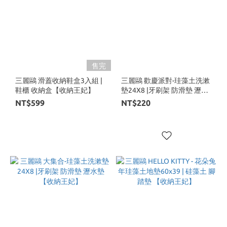
售完
三麗鷗 滑蓋收納鞋盒3入組 |
三麗鷗 歡慶派對-珪藻土洗漱
鞋櫃 收納盒【收納王妃】
墊24X8 |牙刷架 防滑墊 瀝水
墊【收納王妃】
NT$599
NT$220