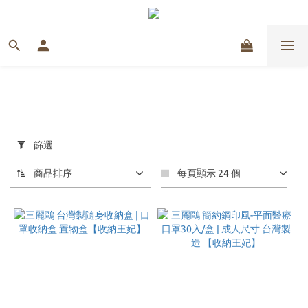
套
用
篩選
篩
選
商品排序
每頁顯示 24 個
(0/20)
價格
(NT$)
~