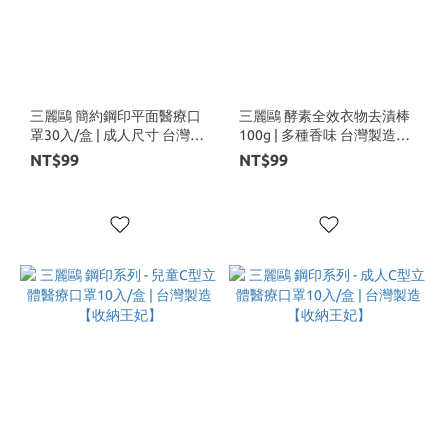
三麗鷗 簡約鋼印平面醫療口
三麗鷗 酵素全效衣物去漬棒
罩30入/盒 | 成人尺寸 台灣製
100g | 多種香味 台灣製造
造 【收納王妃】
【收納王妃】
NT$99
NT$99