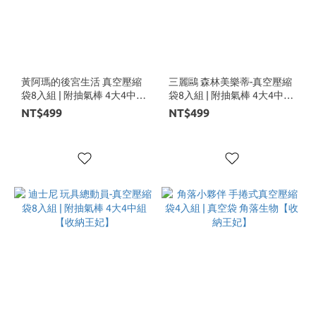
黃阿瑪的後宮生活 真空壓縮
三麗鷗 森林美樂蒂-真空壓縮
袋8入組 | 附抽氣棒 4大4中組
袋8入組 | 附抽氣棒 4大4中組
【收納王妃】
【收納王妃】
NT$499
NT$499