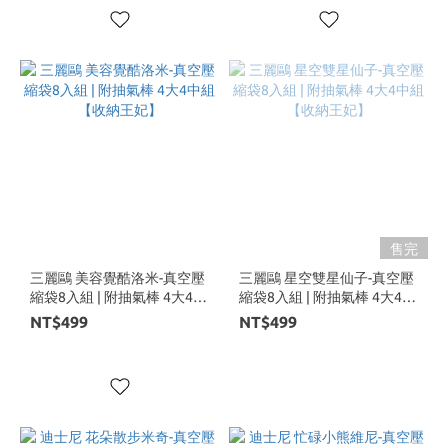
售完
三麗鷗 美容覺酷洛米-真空壓
三麗鷗 星空雙星仙子-真空壓
縮袋8入組 | 附抽氣棒 4大4中
縮袋8入組 | 附抽氣棒 4大4中
組【收納王妃】
組【收納王妃】
NT$499
NT$499