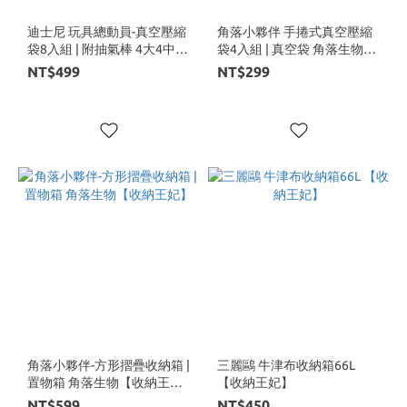
迪士尼 玩具總動員-真空壓縮
角落小夥伴 手捲式真空壓縮
袋8入組 | 附抽氣棒 4大4中組
袋4入組 | 真空袋 角落生物
【收納王妃】
【收納王妃】
NT$499
NT$299
角落小夥伴-方形摺疊收納箱 |
三麗鷗 牛津布收納箱66L
置物箱 角落生物【收納王
【收納王妃】
妃】
NT$599
NT$450