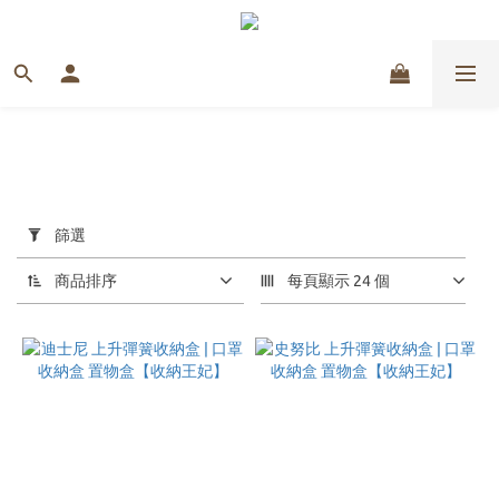
套
用
篩選
篩
選
商品排序
每頁顯示 24 個
(0/20)
價格
(NT$)
~