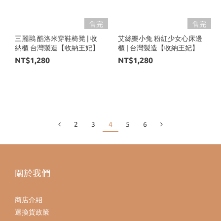
售完
售完
三麗鷗 酷洛米穿鞋椅凳 | 收
艾絲樂小兔 粉紅少女心床邊
納櫃 台灣製造【收納王妃】
櫃 | 台灣製造【收納王妃】
NT$1,280
NT$1,280
2
3
4
5
6
關於我們
商店介紹
退換貨政策