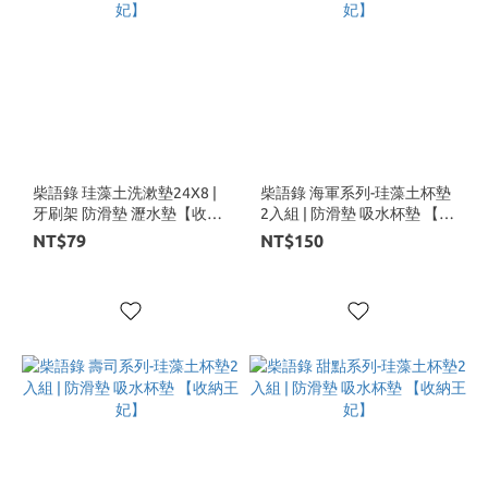
柴語錄 珪藻土洗漱墊24X8 |
柴語錄 海軍系列-珪藻土杯墊
牙刷架 防滑墊 瀝水墊【收納
2入組 | 防滑墊 吸水杯墊 【收
王妃】
納王妃】
NT$79
NT$150