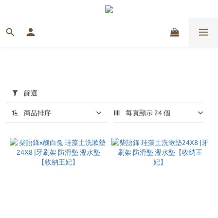
套
用
篩選
篩
選
商品排序
每頁顯示 24 個
(0/20)
價格
(NT$)
~