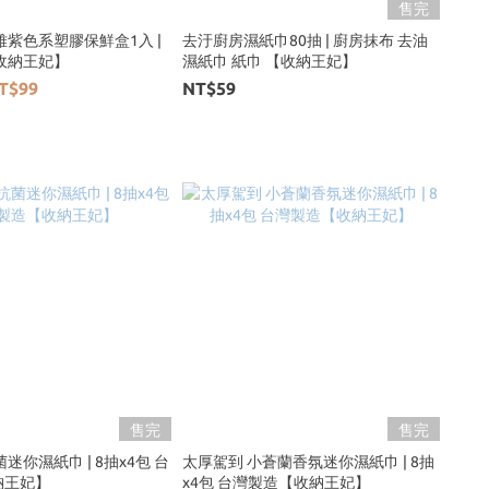
售完
雅紫色系塑膠保鮮盒1入 |
去汙廚房濕紙巾80抽 | 廚房抹布 去油
收納王妃】
濕紙巾 紙巾 【收納王妃】
T$99
NT$59
售完
售完
迷你濕紙巾 | 8抽x4包 台
太厚駕到 小蒼蘭香氛迷你濕紙巾 | 8抽
納王妃】
x4包 台灣製造【收納王妃】