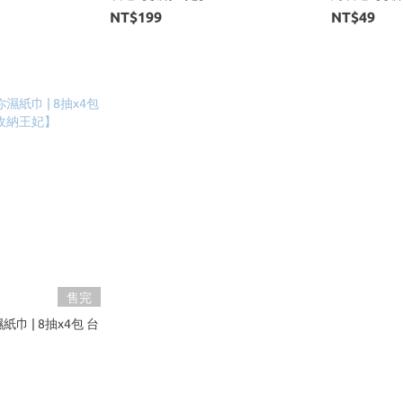
NT$199
NT$49
售完
巾 | 8抽x4包 台
】