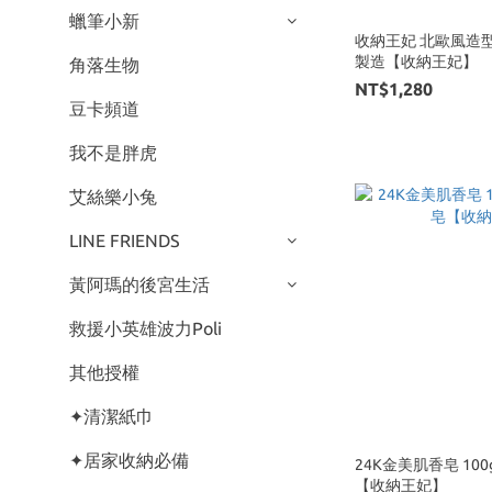
蠟筆小新
收納王妃 北歐風造型收
製造【收納王妃】
角落生物
NT$1,280
豆卡頻道
我不是胖虎
艾絲樂小兔
LINE FRIENDS
黃阿瑪的後宮生活
救援小英雄波力Poli
其他授權
✦清潔紙巾
✦居家收納必備
24K金美肌香皂 100
【收納王妃】