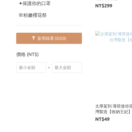
✦保護你的口罩
NT$299
🌸粉嫩櫻花祭
套用篩選
(0/20)
價格 (NT$)
~
太厚駕到 薄荷迷你濕紙
灣製造【收納王妃
NT$49