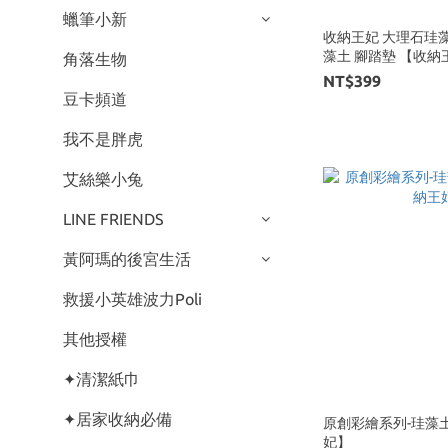
蠟筆小新
收納王妃 大理石珪藻土地
藻土 腳踏墊 
角落生物
NT$399
豆卡頻道
我不是胖虎
艾絲樂小兔
LINE FRIENDS
黃阿瑪的後宮生活
救援小英雄波力Poli
其他授權
✦清潔紙巾
✦居家收納必備
原創彩繪系列-珪藻
妃】