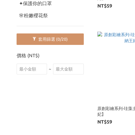
✦保護你的口罩
NT$59
🌸粉嫩櫻花祭
套用篩選
(0/20)
價格 (NT$)
~
原創彩繪系列-珪藻
妃】
NT$59