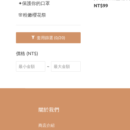
✦保護你的口罩
NT$99
🌸粉嫩櫻花祭
套用篩選
(0/20)
價格 (NT$)
~
關於我們
商店介紹