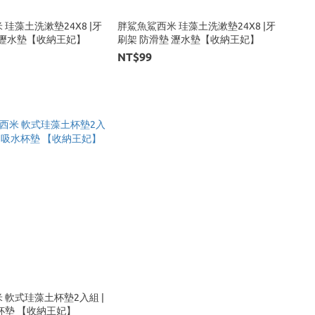
珪藻土洗漱墊24X8 |牙
胖鯊魚鯊西米 珪藻土洗漱墊24X8 |牙
 瀝水墊【收納王妃】
刷架 防滑墊 瀝水墊【收納王妃】
NT$99
 軟式珪藻土杯墊2入組 |
防滑墊 吸水杯墊 【收納王妃】