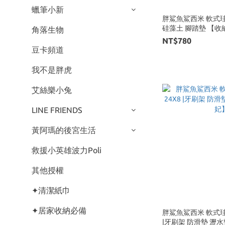
蠟筆小新
胖鯊魚鯊西米 軟式珪藻
硅藻土 腳
角落生物
NT$780
豆卡頻道
我不是胖虎
艾絲樂小兔
LINE FRIENDS
黃阿瑪的後宮生活
救援小英雄波力Poli
其他授權
✦清潔紙巾
✦居家收納必備
胖鯊魚鯊西米 軟式珪
|牙刷架 防滑墊 瀝