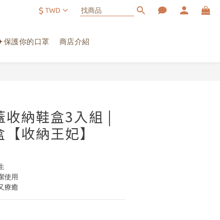
$
TWD
✦保護你的口罩
商店介紹
蓋收納鞋盒3入組 |
盒【收納王妃】
生
潔使用
又療癒