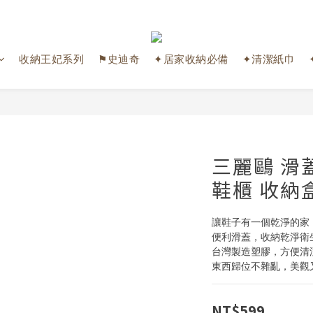
收納王妃系列
⚑史迪奇
✦居家收納必備
✦清潔紙巾
三麗鷗 滑
鞋櫃 收納
讓鞋子有一個乾淨的家
便利滑蓋，收納乾淨衛
台灣製造塑膠，方便清
東西歸位不雜亂，美觀
NT$599