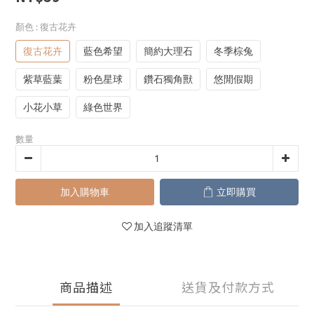
顏色
: 復古花卉
復古花卉
藍色希望
簡約大理石
冬季棕兔
紫草藍葉
粉色星球
鑽石獨角獸
悠閒假期
小花小草
綠色世界
數量
加入購物車
立即購買
加入追蹤清單
商品描述
送貨及付款方式