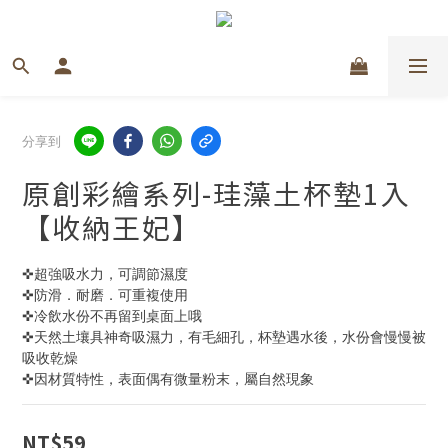
分享到
原創彩繪系列-珪藻土杯墊1入
【收納王妃】
✜超強吸水力，可調節濕度
✜防滑．耐磨．可重複使用
✜冷飲水份不再留到桌面上哦 
✜天然土壤具神奇吸濕力，有毛細孔，杯墊遇水後，水份會慢慢被
吸收乾燥 
✜因材質特性，表面偶有微量粉末，屬自然現象
NT$59