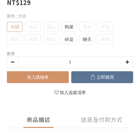
NT$129
顏色
: 大頭
大頭
花花
愛心
狗屋
微笑
字母
櫻花
友愛
酷炫
碎花
聊天
露營
數量
加入購物車
立即購買
加入追蹤清單
商品描述
送貨及付款方式