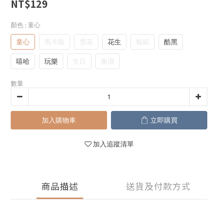
NT$129
顏色
: 童心
童心
馬卡龍
雪花
花生
報紙
酷黑
嘻哈
玩樂
生日
衝浪
數量
加入購物車
立即購買
加入追蹤清單
商品描述
送貨及付款方式