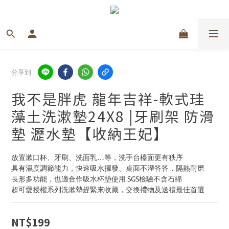
分享到
我不是胖虎 龍年吉祥-軟式珪
藻土洗漱墊24X8 |牙刷架 防滑
墊 瀝水墊【收納王妃】
放置漱口杯、牙刷、洗面乳…等，洗手台檯面更有秩序
具有濕度調節能力，快速吸水揮發、桌面不溼答答，隔熱耐磨
長形多功能，也適合作吸水杯墊使用 SGS檢驗不含石綿
超可愛授權系列洗漱墊趕緊來收藏，交換禮物及送禮最佳首選
NT$199