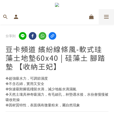
分享到
豆卡頻道 繽紛線條風-軟式珪
藻土地墊60x40 | 硅藻土 腳踏
墊 【收納王妃】
✜超強吸水力，可調節濕度
✜不含石綿，實用又安全
✜快速吸附腳底殘留水滴，減少地板水滴濕氣 
✜天然土壤具神奇吸濕力，有毛細孔，杯墊遇水後，水份會慢慢被
吸收乾燥 
✜因材質特性，表面偶有微量粉末，屬自然現象