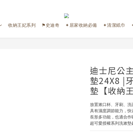
收納王妃系列
⚑史迪奇
✦居家收納必備
✦清潔紙巾
迪士尼公主
墊24X8 
墊【收納
放置漱口杯、牙刷、洗
具有濕度調節能力，快
長形多功能，也適合作吸
超可愛授權系列洗漱墊