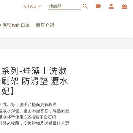
$
TWD
✦保護你的口罩
商店介紹
立即購買
系列-珪藻土洗漱
|牙刷架 防滑墊 瀝水
王妃】
面乳…等，洗手台檯面更有秩序
速吸水揮發、桌面不溼答答，隔熱耐磨
水杯墊使用 SGS檢驗不含石綿
趕緊來收藏，交換禮物及送禮最佳首選