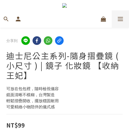
分享到
迪士尼公主系列-隨身摺疊鏡 (
小尺寸 ) | 鏡子 化妝鏡 【收納
王妃】
可放在包包裡，隨時檢視儀容
鏡面清晰不模糊，台灣製造
輕鬆摺疊開收，擺放穩固耐用
可愛精緻小物陪伴的儀式感
NT$99