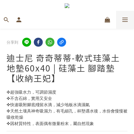
分享到
迪士尼 奇奇蒂蒂-軟式珪藻土
地墊60x40 | 硅藻土 腳踏墊
【收納王妃】
✜超強吸水力，可調節濕度
✜不含石綿，實用又安全
✜快速吸附腳底殘留水滴，減少地板水滴濕氣 
✜天然土壤具神奇吸濕力，有毛細孔，杯墊遇水後，水份會慢慢被
吸收乾燥 
✜因材質特性，表面偶有微量粉末，屬自然現象