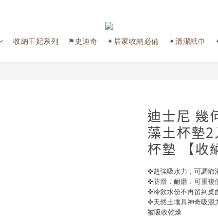
收納王妃系列
⚑史迪奇
✦居家收納必備
✦清潔紙巾
迪士尼 幾
藻土杯墊2入
杯墊 【收
✜超強吸水力，可調節
✜防滑．耐磨．可重複
✜冷飲水份不再留到桌面
✜天然土壤具神奇吸濕
被吸收乾燥 