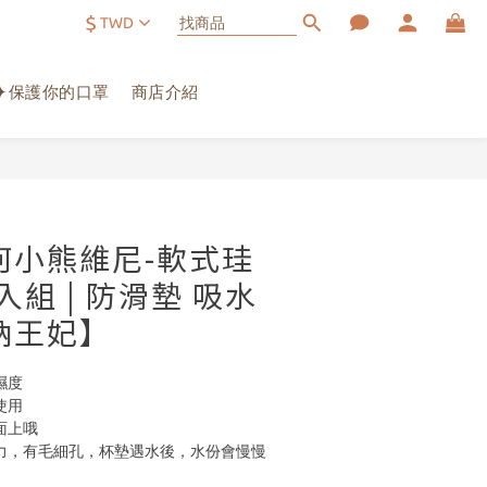
$
TWD
✦保護你的口罩
商店介紹
立即購買
何小熊維尼-軟式珪
組 | 防滑墊 吸水
納王妃】
濕度
使用
上哦 
力，有毛細孔，杯墊遇水後，水份會慢慢