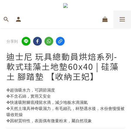
分享到
迪士尼 玩具總動員烘焙系列-
軟式珪藻土地墊60x40 | 硅藻
土 腳踏墊 【收納王妃】
✜超強吸水力，可調節濕度
✜不含石綿，實用又安全
✜快速吸附腳底殘留水滴，減少地板水滴濕氣 
✜天然土壤具神奇吸濕力，有毛細孔，杯墊遇水後，水份會慢慢被
吸收乾燥 
✜因材質特性，表面偶有微量粉末，屬自然現象