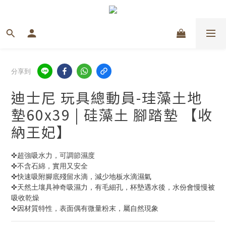
分享到
迪士尼 玩具總動員-珪藻土地
墊60x39 | 硅藻土 腳踏墊 【收
納王妃】
✜超強吸水力，可調節濕度
✜不含石綿，實用又安全
✜快速吸附腳底殘留水滴，減少地板水滴濕氣 
✜天然土壤具神奇吸濕力，有毛細孔，杯墊遇水後，水份會慢慢被
吸收乾燥 
✜因材質特性，表面偶有微量粉末，屬自然現象