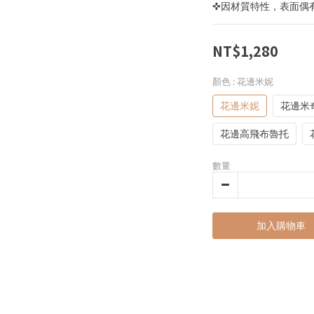
✜因材質特性，表面偶
NT$1,280
顏色
: 花邊米妮
花邊米妮
花邊米
花邊高飛布魯托
數量
加入購物車