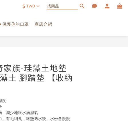
$
TWD
✦保護你的口罩
商店介紹
立即購買
奇家族-珪藻土地墊
| 硅藻土 腳踏墊 【收納
濕度
全
滴，減少地板水滴濕氣 
力，有毛細孔，杯墊遇水後，水份會慢慢