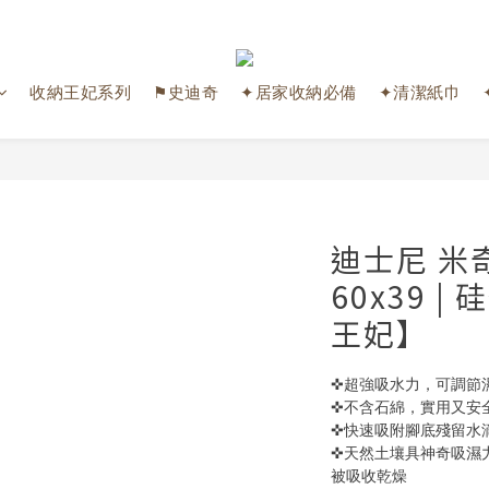
收納王妃系列
⚑史迪奇
✦居家收納必備
✦清潔紙巾
迪士尼 米
60x39 
王妃】
✜超強吸水力，可調節
✜不含石綿，實用又安
✜快速吸附腳底殘留水
✜天然土壤具神奇吸濕
被吸收乾燥 