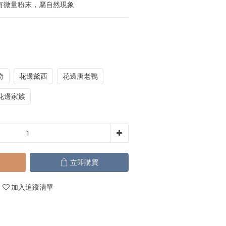
有微量粉末，屬自然現象
奇
花邊黛西
花邊唐老鴨
花邊家族
立即購買
加入追蹤清單