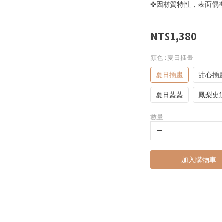
✜因材質特性，表面偶
NT$1,380
顏色
: 夏日插畫
夏日插畫
甜心插
夏日藍藍
鳳梨史
數量
加入購物車