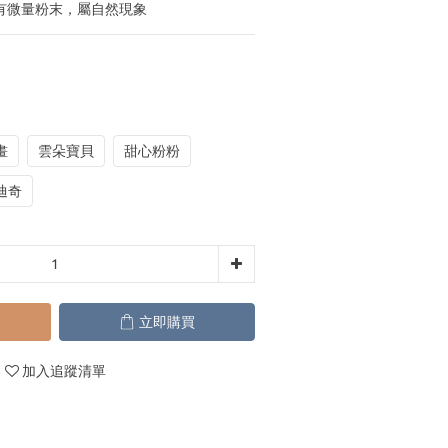
有微量粉末，屬自然現象
畫
雲朵寶貝
甜心粉粉
迪奇
立即購買
加入追蹤清單