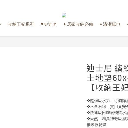
收納王妃系列
⚑史迪奇
✦居家收納必備
✦清潔紙巾
迪士尼 繽
土地墊60x
【收納王
✜超強吸水力，可調節
✜不含石綿，實用又安
✜快速吸附腳底殘留水
✜天然土壤具神奇吸濕
被吸收乾燥 