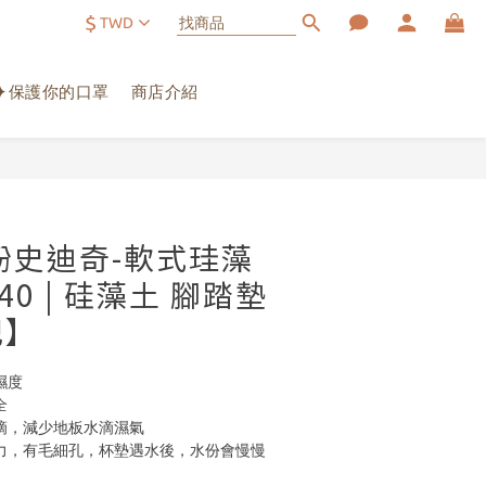
$
TWD
✦保護你的口罩
商店介紹
立即購買
紛史迪奇-軟式珪藻
40 | 硅藻土 腳踏墊
妃】
濕度
全
滴，減少地板水滴濕氣 
力，有毛細孔，杯墊遇水後，水份會慢慢