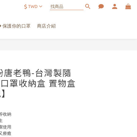
$
TWD
✦保護你的口罩
商店介紹
立即購買
紛唐老鴨-台灣製隨
| 口罩收納盒 置物盒
妃】
等收納
生
潔使用
又療癒