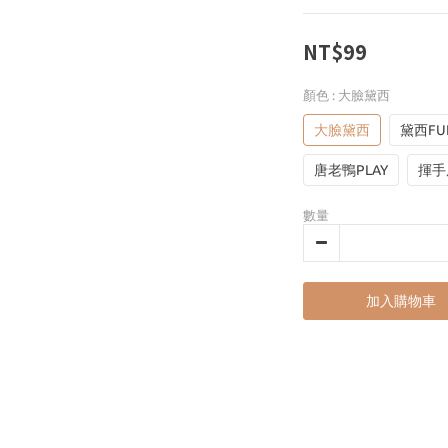
NT$99
顏色
: 大臉黛西
大臉黛西
黛西FU
唐老鴨PLAY
揮手
數量
加入購物車