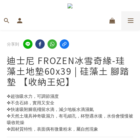
分享到
迪士尼 FROZEN冰雪奇緣-珪
藻土地墊60x39 | 硅藻土 腳踏
墊 【收納王妃】
✜超強吸水力，可調節濕度
✜不含石綿，實用又安全
✜快速吸附腳底殘留水滴，減少地板水滴濕氣 
✜天然土壤具神奇吸濕力，有毛細孔，杯墊遇水後，水份會慢慢被
吸收乾燥 
✜因材質特性，表面偶有微量粉末，屬自然現象