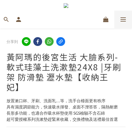
分享到
黃阿瑪的後宮生活 大臉系列-
軟式珪藻土洗漱墊24X8 |牙刷
架 防滑墊 瀝水墊【收納王
妃】
放置漱口杯、牙刷、洗面乳…等，洗手台檯面更有秩序
具有濕度調節能力，快速吸水揮發、桌面不溼答答，隔熱耐磨
長形多功能，也適合作吸水杯墊使用 SGS檢驗不含石綿
超可愛授權系列洗漱墊趕緊來收藏，交換禮物及送禮最佳首選