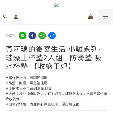
分享到
黃阿瑪的後宮生活 小雞系列-
珪藻土杯墊2入組 | 防滑墊 吸
水杯墊 【收納王妃】
✜超強吸水力，可調節濕度
✜防滑．耐磨．可重複使用
✜冷飲水份不再留到桌面上哦 
✜天然土壤具神奇吸濕力，有毛細孔，杯墊遇水後，水份會慢慢被
吸收乾燥 
✜因材質特性，表面偶有微量粉末，屬自然現象