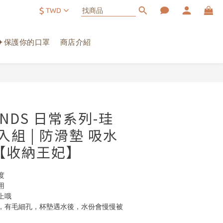
$
TWD
✦保護你的口罩
商店介紹
立即購買
IENDS 日常系列-珪
組 | 防滑墊 吸水
【收納王妃】
度
用
哦 
，有毛細孔，杯墊遇水後，水份會慢慢被