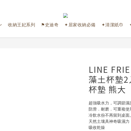
收納王妃系列
⚑史迪奇
✦居家收納必備
✦清潔紙巾
LINE FR
藻土杯墊2入
杯墊 熊大
超強吸水力，可調節濕
防滑．耐磨．可重複使
冷飲水份不再留到桌面上
天然土壤具神奇吸濕力
吸收乾燥 